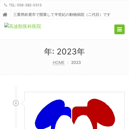
TEL: 059-382-0313
三重県鈴鹿市で開業して半世紀の動物病院（二代目）です
Togg
navig
年:
2023年
HOME
2023