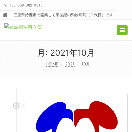
TEL: 059-382-0313
三重県鈴鹿市で開業して半世紀の動物病院（二代目）です
Togg
navig
月:
2021年10月
HOME
2021
10月