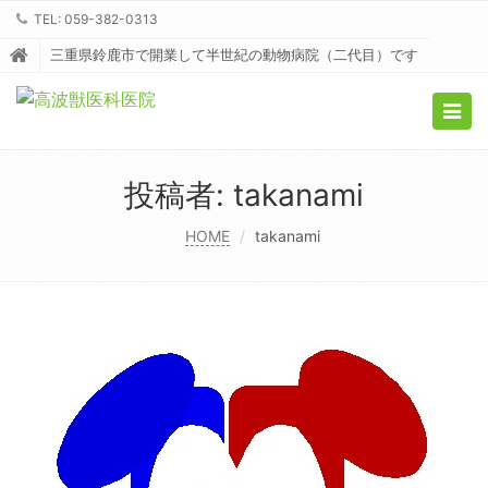
TEL: 059-382-0313
三重県鈴鹿市で開業して半世紀の動物病院（二代目）です
Togg
navig
投稿者:
takanami
HOME
takanami